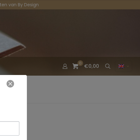
eiten van By Design
0
€0,00