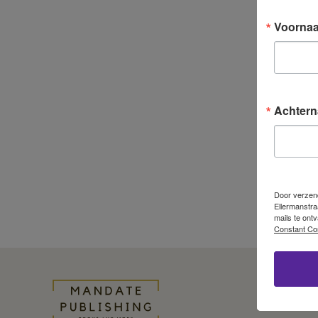
Voorna
Achter
Door verzendi
Ellermanstra
mails te ont
Constant Co
Telefoo
E-mailadr