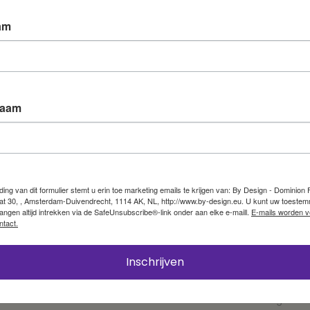
email.
am
Username or email
*
naam
Reset password
ng van dit formulier stemt u erin toe marketing emails te krijgen van: By Design - Dominion Fa
at 30, , Amsterdam-Duivendrecht, 1114 AK, NL, http://www.by-design.eu. U kunt uw toeste
Nederlands
(
Dutch
)
English
vangen altijd intrekken via de SafeUnsubscribe®-link onder aan elke e-maill.
E-mails worden v
ntact.
Inschrijven
nnummer:
020-8000158
Bankrelatie: NL 39 RABO 0303 
es:
t.n.v. Mandate Publishing B.V.