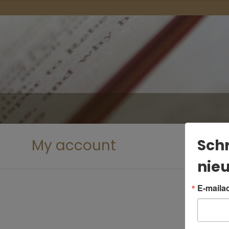
Schr
My account
nieu
E-maila