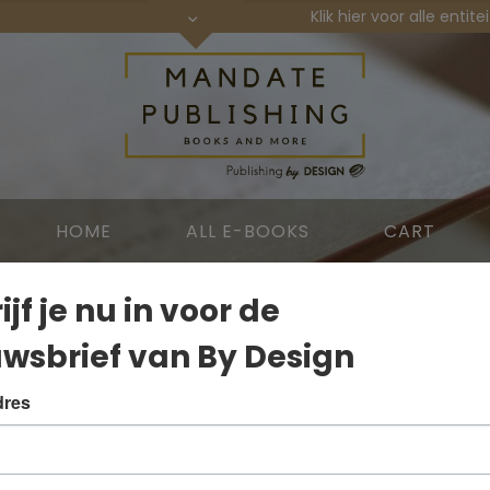
Klik hier voor alle entit
HOME
ALL E-BOOKS
CART
ijf je nu in voor de
wsbrief van By Design
dres
Lost your password? Please enter your username or email
address. You will receive a link to create a new password via