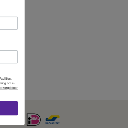
cilities,
mming om e-
erzorgd door
0600 42