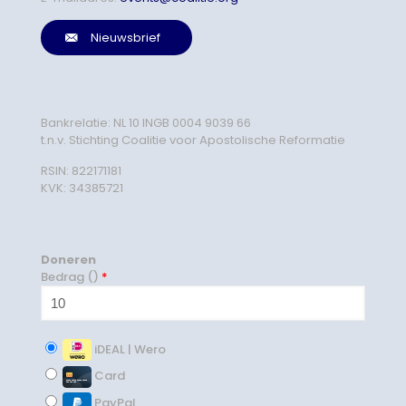
Nieuwsbrief
Bankrelatie: NL 10 INGB 0004 9039 66
t.n.v. Stichting Coalitie voor Apostolische Reformatie
RSIN: 822171181
KVK: 34385721
Doneren
Bedrag (
)
*
iDEAL | Wero
Card
PayPal