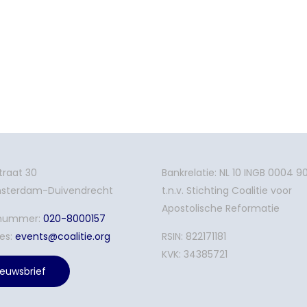
traat 30
Bankrelatie: NL 10 INGB 0004 9
Amsterdam-Duivendrecht
t.n.v. Stichting Coalitie voor
Apostolische Reformatie
nnummer:
020-8000157
es:
events@coalitie.org
RSIN: 822171181
KVK: 34385721
ieuwsbrief