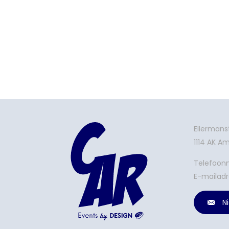
Ellermans
1114 AK 
Telefoo
E-mailadr
N