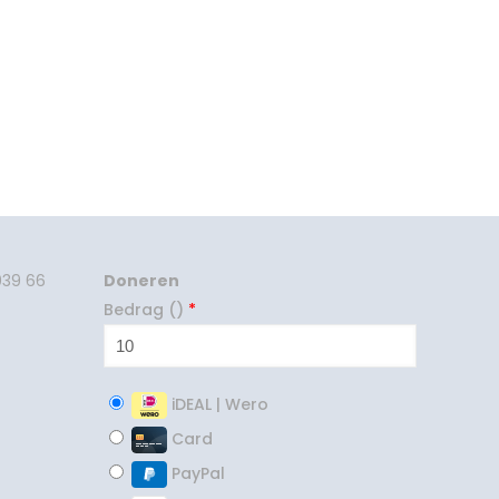
039 66
Doneren
Bedrag (
)
*
iDEAL | Wero
Card
PayPal