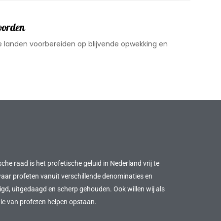
oorden
de landen voorbereiden op blijvende opwekking en
he raad is het profetische geluid in Nederland vrij te
waar profeten vanuit verschillende denominaties en
, uitgedaagd en scherp gehouden. Ook willen wij als
ie van profeten helpen opstaan.