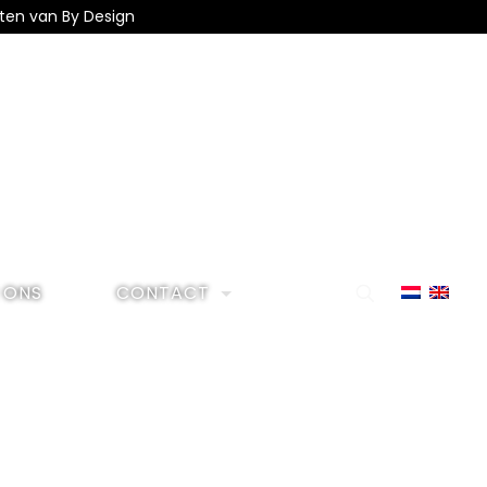
eiten van By Design
 ONS
CONTACT