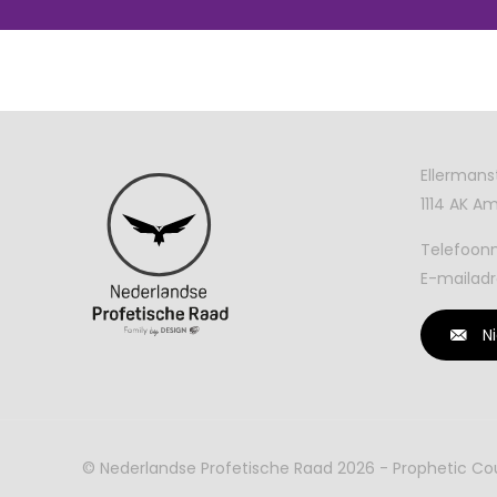
Ellermans
1114 AK 
Telefoo
E-mailadr
N
© Nederlandse Profetische Raad 2026 - Prophetic C