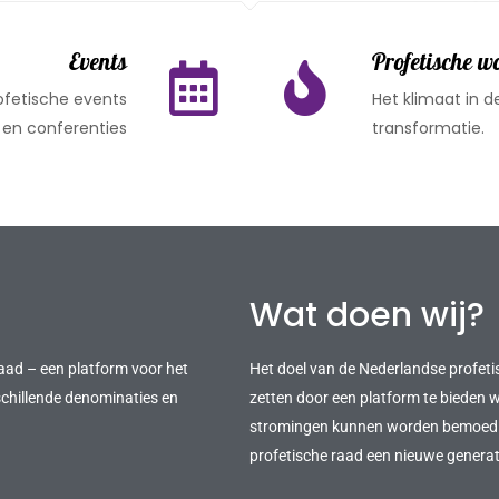
Events
Profetische w
rofetische events
Het klimaat in 
en conferenties
transformatie.
Wat doen wij?
ad – een platform voor het
Het doel van de Nederlandse profetisc
schillende denominaties en
zetten door een platform te bieden 
stromingen kunnen worden bemoedigd
profetische raad een nieuwe generat