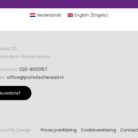
Nederlands
English
(
Engels
)
traat 30
Amsterdam-Duivendrecht
nnummer:
020-8000157
es:
office@profetischeraad.nl
ieuwsbrief
ouncil By Design
Privacyverklaring
Cookieverklaring
Contac