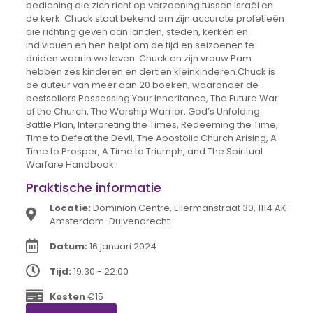
bediening die zich richt op verzoening tussen Israël en
de kerk. Chuck staat bekend om zijn accurate profetieën
die richting geven aan landen, steden, kerken en
individuen en hen helpt om de tijd en seizoenen te
duiden waarin we leven. Chuck en zijn vrouw Pam
hebben zes kinderen en dertien kleinkinderen.Chuck is
de auteur van meer dan 20 boeken, waaronder de
bestsellers Possessing Your Inheritance, The Future War
of the Church, The Worship Warrior, God’s Unfolding
Battle Plan, Interpreting the Times, Redeeming the Time,
Time to Defeat the Devil, The Apostolic Church Arising, A
Time to Prosper, A Time to Triumph, and The Spiritual
Warfare Handbook.
Praktische informatie
Locatie:
Dominion Centre, Ellermanstraat 30, 1114 AK
Amsterdam-Duivendrecht
Datum:
16 januari 2024
Tijd:
19:30 - 22:00
Kosten
€15