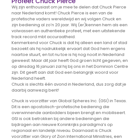
Profeet Chuck Pierce
Wij zijn enthousiast om je mee te delen dat Chuck Pierce
naar Nederland komt! Chuck Pierce is een van de
profetische vaders wereldwijd en wij volgen Chuck en
zijn bediening al zo’n 20 jaar. Wij (er)kennen hem als een
volwassen en authentieke profeet, met een uitstekende
track record mbt accuraatheid.
Kenmerkend voor Chuck is dat hij alleen een land of stad
bezoekt als hij nadrukkelijk ervaart dat God hem ergens
naartoe stuurt, en tot nu toe is hij nog nooit in Nederland
geweest. Maar dit jaar heeft God groen licht gegeven, en
op dinsdag 16 januari zal hij bij ons in het Dominion Centre
zijn. Dit geeft aan dat God een belangrijk woord voor
Nederland heeft.
Chuck is slechts één avond in Nederland, dus zorg dat je
daarbij aanwezig bent!
Chuck is voorzitter van Global Spheres Inc. (GSI) in Texas.
Dit is een apostolisch-profetische bediening die
overwinnende aanbidders bijeen brengt en mobiliseert.
GSI is ook betrokken bij andere bedieningen die
bijdragen aan nieuwe Koninkrijks paradigma’s op
regionaal en landelijk niveau. Daarnaast is Chuck
voorzitter van Glory of Zion International Ministries, een