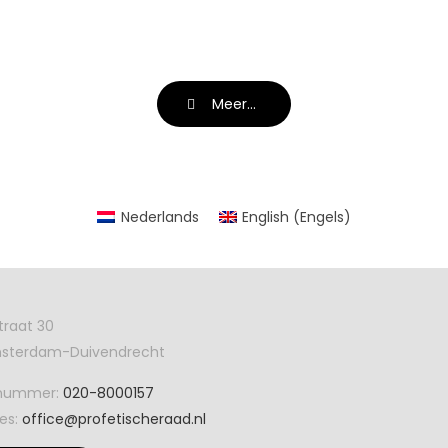
Meer...
Nederlands
English
(
Engels
)
traat 30
Amsterdam-Duivendrecht
nnummer:
020-8000157
es:
office@profetischeraad.nl