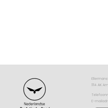
Ellermans
1114 AK 
Telefoo
E-mailadr