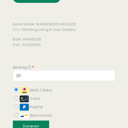
Bankrelatie: NL94INGB0004629205
t.n.v. Stichting Living In Your Destiny
RSIN: 814615296
KVK: 34230943
Bedrag (
)
*
iDEAL | Wero
Card
PayPal
Bancontact