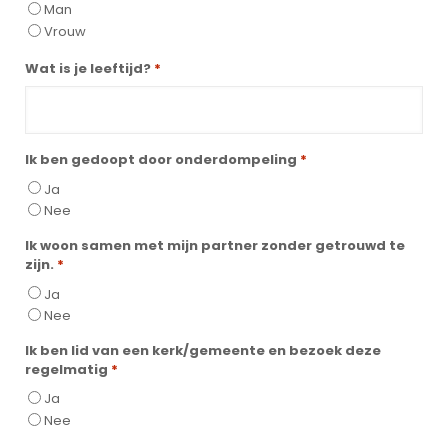
Man
Vrouw
Wat is je leeftijd?
*
Ik ben gedoopt door onderdompeling
*
Ja
Nee
Ik woon samen met mijn partner zonder getrouwd te
zijn.
*
Ja
Nee
Ik ben lid van een kerk/gemeente en bezoek deze
regelmatig
*
Ja
Nee