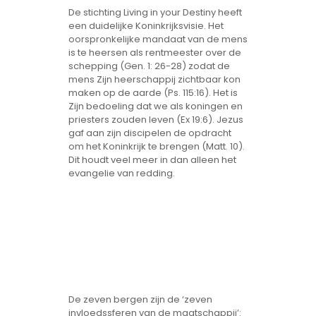
De stichting Living in your Destiny heeft
een duidelijke Koninkrijksvisie. Het
oorspronkelijke mandaat van de mens
is te heersen als rentmeester over de
schepping (Gen. 1: 26-28) zodat de
mens Zijn heerschappij zichtbaar kon
maken op de aarde (Ps. 115:16). Het is
Zijn bedoeling dat we als koningen en
priesters zouden leven (Ex 19:6). Jezus
gaf aan zijn discipelen de opdracht
om het Koninkrijk te brengen (Matt. 10).
Dit houdt veel meer in dan alleen het
evangelie van redding.
De zeven bergen zijn de ‘zeven
invloedssferen van de maatschappij’: