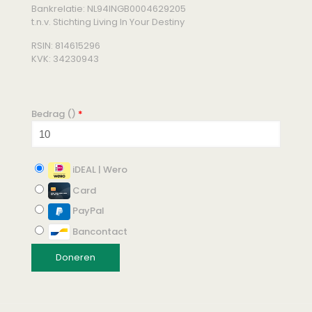
Bankrelatie: NL94INGB0004629205
t.n.v. Stichting Living In Your Destiny
RSIN: 814615296
KVK: 34230943
Bedrag (
)
*
iDEAL | Wero
Card
PayPal
Bancontact