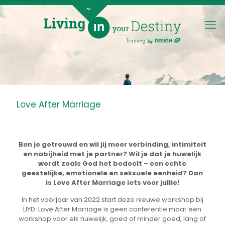
Love After Marriage
Ben je getrouwd en wil jij meer verbinding, intimiteit
en nabijheid met je partner? Wil je dat je huwelijk
wordt zoals God het bedoelt – een echte
geestelijke, emotionele en seksuele eenheid? Dan
is Love After Marriage iets voor jullie!
In het voorjaar van 2022 start deze nieuwe workshop bij
LIYD. Love After Marriage is geen conferentie maar een
workshop voor elk huwelijk, goed of minder goed, lang of