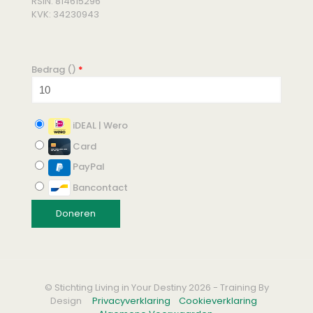
RSIN: 814615296
KVK: 34230943
Bedrag (
)
*
iDEAL | Wero
Card
PayPal
Bancontact
© Stichting Living in Your Destiny 2026 - Training By
Design
Privacyverklaring
Cookieverklaring