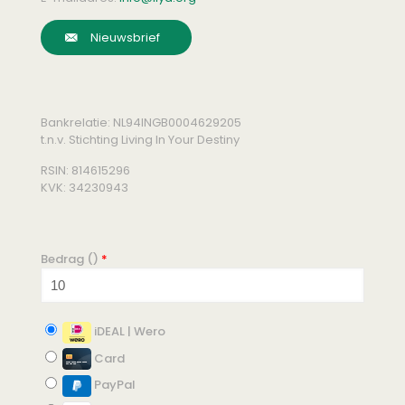
Nieuwsbrief
Bankrelatie: NL94INGB0004629205
t.n.v. Stichting Living In Your Destiny
RSIN: 814615296
KVK: 34230943
Bedrag (
)
*
iDEAL | Wero
Card
PayPal